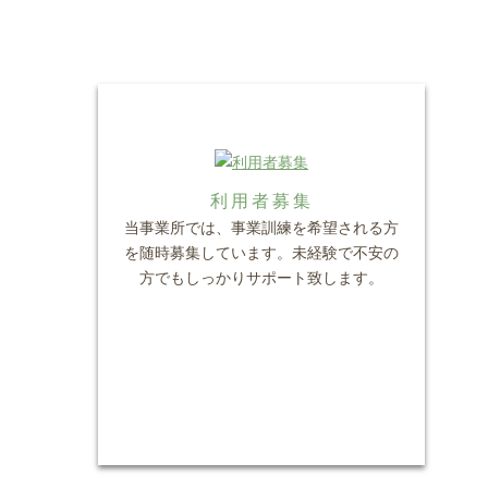
利用者募集
当事業所では、事業訓練を希望される方
を随時募集しています。未経験で不安の
方でもしっかりサポート致します。