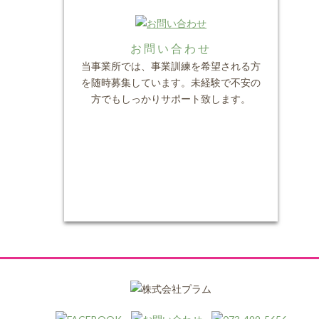
お問い合わせ
当事業所では、事業訓練を希望される方
を随時募集しています。未経験で不安の
方でもしっかりサポート致します。